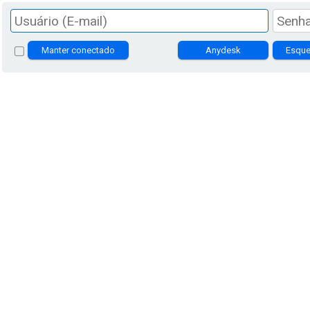
Manter conectado
Anydesk
Esque