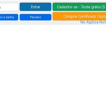
Entrar
Cadastre-se - Teste grátis (5
Comprar Certificado Digit
ci a senha
Parceiro
No Agiliza Not